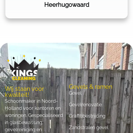
Heerhugowaard
Gevels & ramen
Wij staan voor
Gevel
kwaliteit!
Schoonmaker in Noord-
Gevelrenovatie
Holland voor kantoren en
woningen. Gespecialiseerd
Graffitibestrijding
in glasbewassing,
Zandstralen gevel
gevelreiniging en