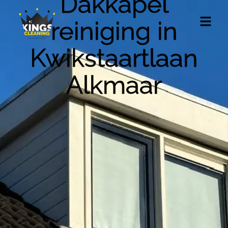
Dakkapel
reiniging in
Kwikstaartlaan
Alkmaar