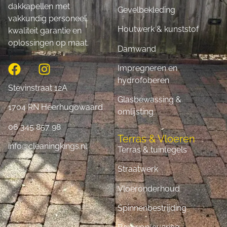
dakkapellen met
Gevelbekleding
vakkundig personeel,
Houtwerk & kunststof
kwaliteit garantie en
oplossingen op maat.
Damwand
Impregneren en
hydrofoberen
Stevinstraat 12A
Glasbewassing &
1704 RN Heerhugowaard
omlijsting
06 345 857 98
Terras & Vloeren
info@cleaningkings.nl
Terras & tuintegels
Straatwerk
Vloeronderhoud
Spinnenbestrijding