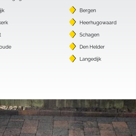
jk
Bergen
erk
Heerhugowaard
t
Schagen
oude
Den Helder
Langedijk