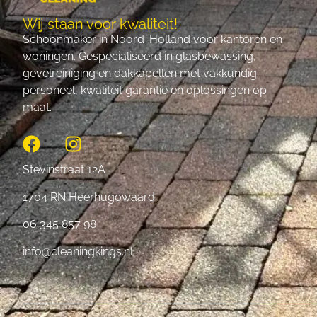
Wij staan voor kwaliteit!
Schoonmaker in Noord-Holland voor kantoren en
woningen. Gespecialiseerd in glasbewassing,
gevelreiniging en dakkapellen met vakkundig
personeel, kwaliteit garantie en oplossingen op
maat.
Stevinstraat 12A
1704 RN Heerhugowaard
06 345 857 98
info@cleaningkings.nl