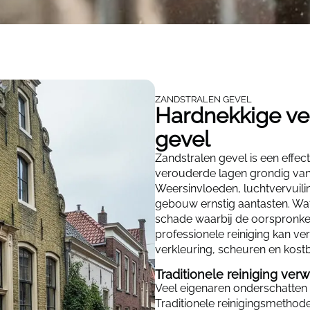
ZANDSTRALEN GEVEL
Hardnekkige ver
gevel
Zandstralen gevel is een effe
verouderde lagen grondig van 
Weersinvloeden, luchtvervuilin
gebouw ernstig aantasten. Wat 
schade waarbij de oorspronkeli
professionele reiniging kan verv
verkleuring, scheuren en kostb
Traditionele reiniging ver
Veel eigenaren onderschatten 
Traditionele reinigingsmethod