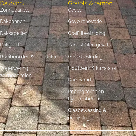
Dakwerk
Gevels & ramen
Zonnepanelen
Gevel
Dakpannen
Gevelrenovatie
Dakkapellen
Graffitibestrijding
Dakgoot
Zandstralen gevel
Boeiboorden & Boeidelen
Gevelbekleding
Vogelwering
Houtwerk & kunststof
zonnepanelen
Damwand
Impregneren en
hydrofoberen
Glasbewassing &
omlijsting