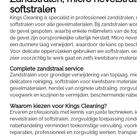
softstralen
Kings Cleaning is specialist in professioneel zandstralen,
softstralen voor alle gevelmaterialen. Bij zandstralen w
de gevel gespoten, waarbij enkele millimeters van de t
de gevel zijn oorspronkelijke uiterlijk herstelt. Micro nevel
een dunnere laag verwijdert, waardoor de kans op beschad
Voor delicate oppervlakken gebruiken we softstralen, e
zeer voorzichtig te werk gaat en zelfs kwetsbare materiale
Complete zandstraal service
Zandstralen voor grondige verwijdering van toplaag, mi
delicatere reiniging, softstralen voor kwetsbare materiale
gevelmaterialen, herstel van originele uitstraling, zorg
voegwerk en kozijnen te vermijden, beschermende nabeh
Waarom kiezen voor Kings Cleaning?
Ervaren professionals met kennis van juiste technieken, 
nevelstralen of softstralen, zorgvuldige toepassing zo
nabehandeling vermindert toekomstige vervuiling, voor
reparaties, professioneel en zorgvuldig werken, transparan