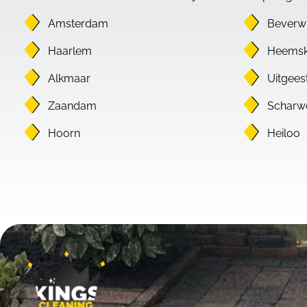
Amsterdam
Beverwi
Haarlem
Heemsk
Alkmaar
Uitgees
Zaandam
Scharw
Hoorn
Heiloo