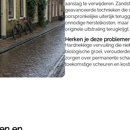
aanslag te verwijderen. Zandstr
geavanceerde technieken die d
oorspronkelijke uiterlijk terug
onnodige herstelkosten, maar 
originele uitstraling terugkrijgt.
Herken je deze probleme
Hardnekkige vervuiling die nie
biologische groei, verouderde e
zorgen over permanente schad
toekomstige scheuren en kostb
len en