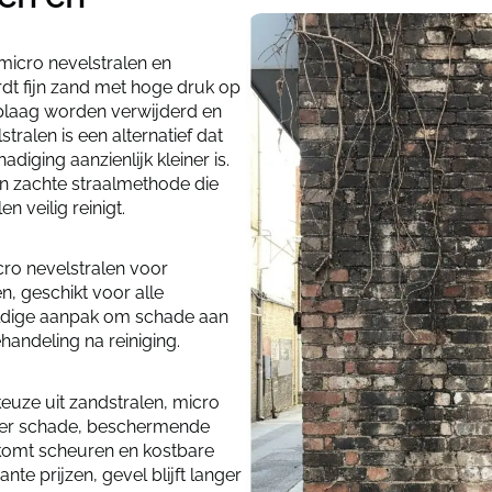
 micro nevelstralen en
ordt fijn zand met hoge druk op
oplaag worden verwijderd en
stralen is een alternatief dat
iging aanzienlijk kleiner is.
en zachte straalmethode die
n veilig reinigt.
cro nevelstralen voor
n, geschikt voor alle
vuldige aanpak om schade aan
andeling na reiniging.
keuze uit zandstralen, micro
nder schade, beschermende
komt scheuren en kostbare
te prijzen, gevel blijft langer