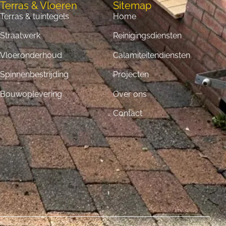
Terras & Vloeren
Sitemap
Terras & tuintegels
Home
Straatwerk
Reinigingsdiensten
Vloeronderhoud
Calamiteitendiensten
Spinnenbestrijding
Projecten
Bouwoplevering
Over ons
Contact