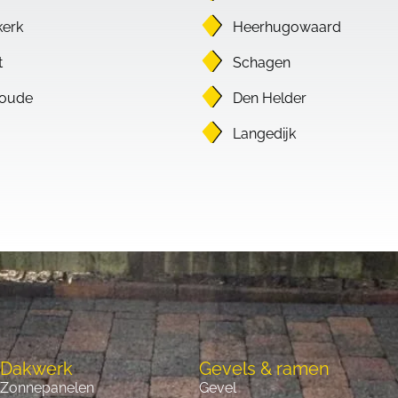
erk
Heerhugowaard
t
Schagen
oude
Den Helder
Langedijk
Dakwerk
Gevels & ramen
Zonnepanelen
Gevel