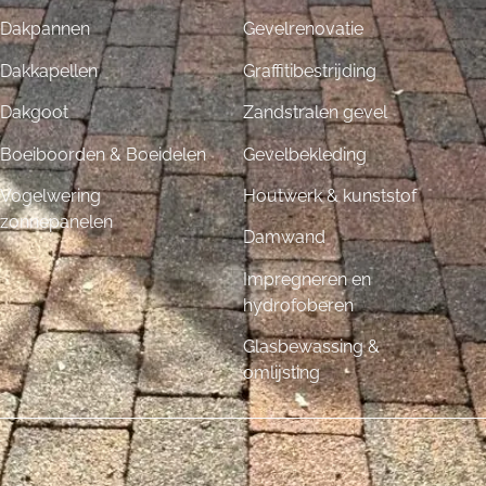
Dakpannen
Gevelrenovatie
Dakkapellen
Graffitibestrijding
Dakgoot
Zandstralen gevel
Boeiboorden & Boeidelen
Gevelbekleding
Vogelwering
Houtwerk & kunststof
zonnepanelen
Damwand
Impregneren en
hydrofoberen
Glasbewassing &
omlijsting