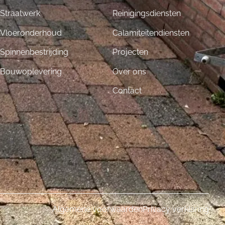
Straatwerk
Reinigingsdiensten
Vloeronderhoud
Calamiteitendiensten
Spinnenbestrijding
Projecten
Bouwoplevering
Over ons
Contact
Algemene voorwaarden
Privacy verklaring