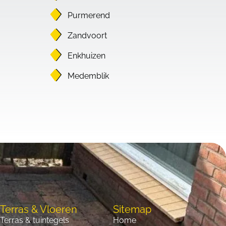
Purmerend
Zandvoort
Enkhuizen
Medemblik
Terras & Vloeren
Sitemap
Terras & tuintegels
Home