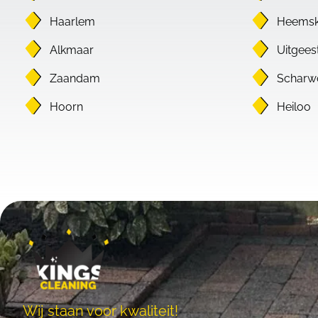
Haarlem
Heemsk
Alkmaar
Uitgees
Zaandam
Scharw
Hoorn
Heiloo
Wij staan voor kwaliteit!