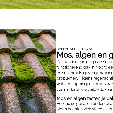
DAKPANNEN REINIGING
Mos, algen en g
Dakpannen reiniging is essent
functionerend dak in Noord-H
en schimmels geven je woning 
problemen. Tijdens regenachti
wat verstoppingen veroorzaakt
verminderen vervuilde dakpann
Mos en algen tasten je da
Veel huiseigenaren onderscha
algen hechten zich steeds ste