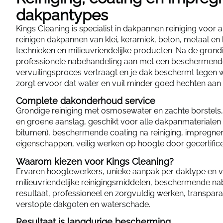
dakpantypes
Kings Cleaning is specialist in dakpannen reiniging voor a
reinigen dakpannen van klei, keramiek, beton, metaal en
technieken en milieuvriendelijke producten. Na de grond
professionele nabehandeling aan met een beschermende
vervuilingsproces vertraagt en je dak beschermt tegen
zorgt ervoor dat water en vuil minder goed hechten aan 
Complete dakonderhoud service
Grondige reiniging met osmosewater en zachte borstels,
en groene aanslag, geschikt voor alle dakpanmaterialen (
bitumen), beschermende coating na reiniging, impregne
eigenschappen, veilig werken op hoogte door gecertifice
Waarom kiezen voor Kings Cleaning?
Ervaren hoogtewerkers, unieke aanpak per daktype en v
milieuvriendelijke reinigingsmiddelen, beschermende n
resultaat, professioneel en zorgvuldig werken, transpar
verstopte dakgoten en waterschade.
Resultaat is langdurige bescherming