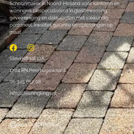
Schoonmaker in Noord-Holland voor kantoren en
woningen. Gespecialiseerd in glasbewassing,
gevelreiniging en dakkapellen met vakkundig
personeel, kwaliteit garantie en oplossingen op
maat.
Stevinstraat 12A
1704 RN Heerhugowaard
06 345 857 98
info@cleaningkings.nl
2025 Digital Pandas