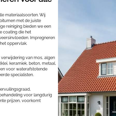
lle materiaalsoorten. Wij
 bitumen met de juiste
ige reiniging bieden we een
 coating die het
 weersinvloeden. Impregneren
het oppervlak.
 verwijdering van mos, algen
klei, keramiek, beton, metaal,
ren voor waterafstotende
erde specialisten.
ervuilingsgraad,
abehandeling voor langdurig
ante prijzen, voorkomt