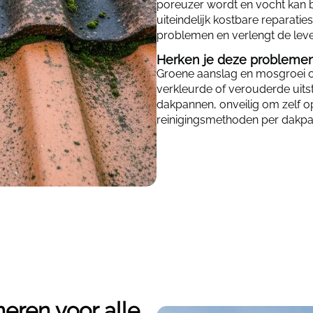
poreuzer wordt en vocht kan bi
uiteindelijk kostbare reparati
problemen en verlengt de leve
Herken je deze probleme
Groene aanslag en mosgroei o
verkleurde of verouderde uits
dakpannen, onveilig om zelf op
reinigingsmethoden per dakpa
eren voor alle